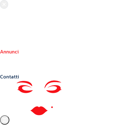
Chi siamo
Crea il tuo profilo
Franchising
Annunci
Blog
Contatti