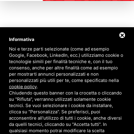
Informativa
Contattaci
Noi e terze parti selezionate (come ad esempio
Google, Facebook, LinkedIn, ecc.) utilizziamo cookie o
tecnologie simili per finalità tecniche e, con il tuo
Via Quinto Bucci, 205, 47521 Cesena (FC)
consenso, anche per altre finalità come ad esempio
+39 0543 31536
per mostrarti annunci personalizzati e non
+39 320 6635083
personalizzati più utili per te, come specificato nella
info@amiciziaeamore.it
cookie policy
.
Links
Chiudendo questo banner con la crocetta o cliccando
su "Rifiuta", verranno utilizzati solamente cookie
tecnici. Se vuoi selezionare i cookie da installare,
Chi siamo
Annunci
clicca su "Personalizza". Se preferisci, puoi
Crea il tuo profilo
Blog
acconsentire all'utilizzo di tutti i cookie, anche diversi
Franchising
Contatti
da quelli tecnici, cliccando su "Accetta tutti". In
Follow Us
qualsiasi momento potrai modificare la scelta