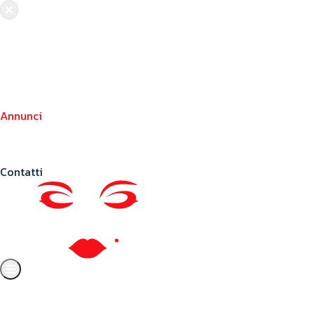
Chi siamo
Crea il tuo profilo
Franchising
Annunci
Blog
Contatti