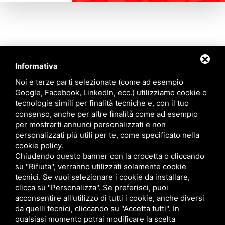
Informativa
Contattaci
Noi e terze parti selezionate (come ad esempio
Google, Facebook, LinkedIn, ecc.) utilizziamo cookie o
tecnologie simili per finalità tecniche e, con il tuo
Via Quinto Bucci, 205, 47521 Cesena (FC)
consenso, anche per altre finalità come ad esempio
+39 0543 31536
per mostrarti annunci personalizzati e non
+39 320 6635083
personalizzati più utili per te, come specificato nella
info@amiciziaeamore.it
cookie policy
.
Links
Chiudendo questo banner con la crocetta o cliccando
su "Rifiuta", verranno utilizzati solamente cookie
tecnici. Se vuoi selezionare i cookie da installare,
Chi siamo
Annunci
clicca su "Personalizza". Se preferisci, puoi
Crea il tuo profilo
Blog
acconsentire all'utilizzo di tutti i cookie, anche diversi
Franchising
Contatti
da quelli tecnici, cliccando su "Accetta tutti". In
Follow Us
qualsiasi momento potrai modificare la scelta