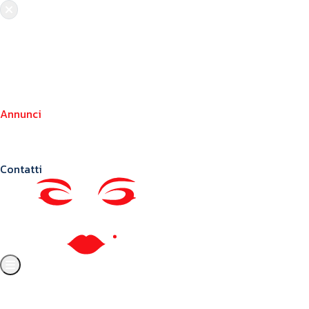
Chi siamo
Crea il tuo profilo
Franchising
Annunci
Blog
Contatti