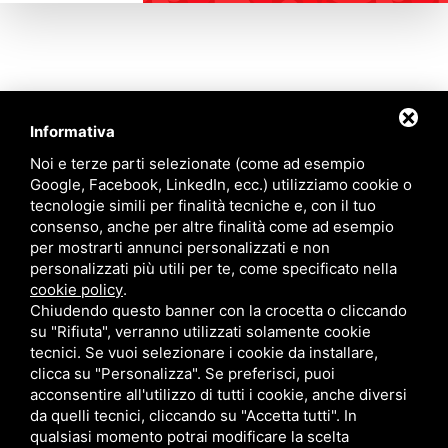
Informativa
Contattaci
Noi e terze parti selezionate (come ad esempio
Google, Facebook, LinkedIn, ecc.) utilizziamo cookie o
tecnologie simili per finalità tecniche e, con il tuo
Via Quinto Bucci, 205, 47521 Cesena (FC)
consenso, anche per altre finalità come ad esempio
+39 0543 31536
per mostrarti annunci personalizzati e non
+39 320 6635083
personalizzati più utili per te, come specificato nella
info@amiciziaeamore.it
cookie policy
.
Links
Chiudendo questo banner con la crocetta o cliccando
su "Rifiuta", verranno utilizzati solamente cookie
tecnici. Se vuoi selezionare i cookie da installare,
Chi siamo
Annunci
clicca su "Personalizza". Se preferisci, puoi
Crea il tuo profilo
Blog
acconsentire all'utilizzo di tutti i cookie, anche diversi
Franchising
Contatti
da quelli tecnici, cliccando su "Accetta tutti". In
Follow Us
qualsiasi momento potrai modificare la scelta