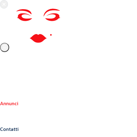
Chi siamo
Crea il tuo profilo
Franchising
Annunci
Blog
Contatti