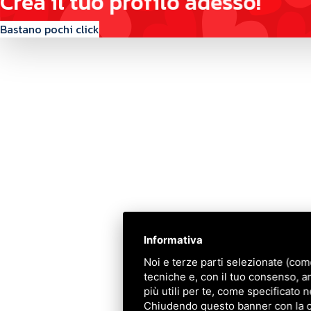
C
r
e
a
i
l
t
u
o
p
r
o
f
i
l
o
a
d
e
s
s
o
!
Bastano pochi click
Contattaci
Via Quinto Bucci, 205, 47521 Cesena (FC)
+39 0543 31536
+39 320 6635083
info@amiciziaeamore.it
Informativa
Links
Noi e terze parti selezionate (com
tecniche e, con il tuo consenso, a
Chi siamo
più utili per te, come specificato n
Crea il tuo profilo
Chiudendo questo banner con la cro