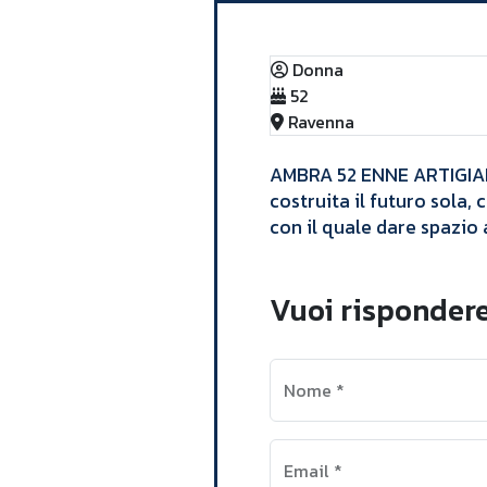
Donna
52
Ravenna
AMBRA 52 ENNE ARTIGIANA l
costruita il futuro sola
con il quale dare spazio 
Vuoi risponder
Nome
*
Email
*