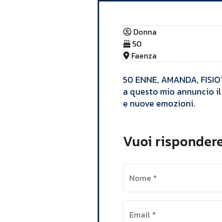
Donna
50
Faenza
​50 ENNE, AMANDA, FISIOT
a questo mio annuncio il
e nuove emozioni.​
Vuoi risponder
Nome
*
Email
*