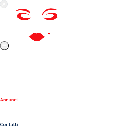
Chi siamo
Crea il tuo profilo
Franchising
Annunci
Blog
Contatti