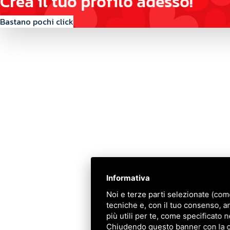
C
r
e
a
i
l
t
u
o
p
r
o
f
i
l
o
a
d
e
s
s
o
!
Bastano pochi click
Contattaci
Via Quinto Bucci, 205, 47521 Cesena (FC)
+39 0543 31536
+39 320 6635083
info@amiciziaeamore.it
Informativa
Links
Noi e terze parti selezionate (com
tecniche e, con il tuo consenso, a
Chi siamo
più utili per te, come specificato n
Crea il tuo profilo
Chiudendo questo banner con la cro