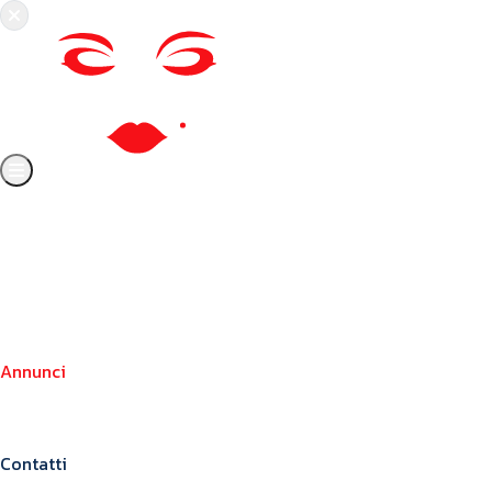
Chi siamo
Crea il tuo profilo
Franchising
Annunci
Blog
Contatti