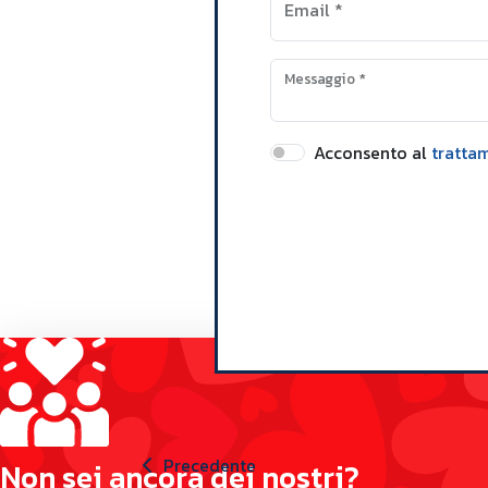
Email
*
Messaggio
*
Acconsento al
tratta
Precedente
N
o
n
s
e
i
a
n
c
o
r
a
d
e
i
n
o
s
t
r
i
?