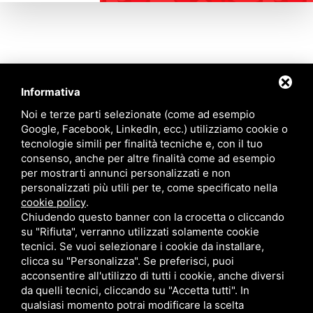
Informativa
Contattaci
Noi e terze parti selezionate (come ad esempio
Google, Facebook, LinkedIn, ecc.) utilizziamo cookie o
tecnologie simili per finalità tecniche e, con il tuo
Via Quinto Bucci, 205, 47521 Cesena (FC)
consenso, anche per altre finalità come ad esempio
+39 0543 31536
per mostrarti annunci personalizzati e non
+39 320 6635083
personalizzati più utili per te, come specificato nella
info@amiciziaeamore.it
cookie policy
.
Links
Chiudendo questo banner con la crocetta o cliccando
su "Rifiuta", verranno utilizzati solamente cookie
tecnici. Se vuoi selezionare i cookie da installare,
Chi siamo
Annunci
clicca su "Personalizza". Se preferisci, puoi
Crea il tuo profilo
Blog
acconsentire all'utilizzo di tutti i cookie, anche diversi
Franchising
Contatti
da quelli tecnici, cliccando su "Accetta tutti". In
Follow Us
qualsiasi momento potrai modificare la scelta