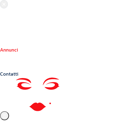
Chi siamo
Crea il tuo profilo
Franchising
Annunci
Blog
Contatti