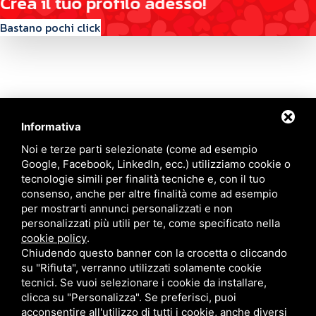
C
r
e
a
i
l
t
u
o
p
r
o
f
i
l
o
a
d
e
s
s
o
!
Bastano pochi click
Informativa
Contattaci
Noi e terze parti selezionate (come ad esempio
Google, Facebook, LinkedIn, ecc.) utilizziamo cookie o
tecnologie simili per finalità tecniche e, con il tuo
Via Quinto Bucci, 205, 47521 Cesena (FC)
consenso, anche per altre finalità come ad esempio
+39 0543 31536
per mostrarti annunci personalizzati e non
+39 320 6635083
personalizzati più utili per te, come specificato nella
info@amiciziaeamore.it
cookie policy
.
Links
Chiudendo questo banner con la crocetta o cliccando
su "Rifiuta", verranno utilizzati solamente cookie
tecnici. Se vuoi selezionare i cookie da installare,
Chi siamo
Annunci
clicca su "Personalizza". Se preferisci, puoi
Crea il tuo profilo
Blog
acconsentire all'utilizzo di tutti i cookie, anche diversi