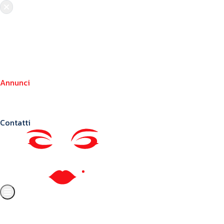
Chi siamo
Crea il tuo profilo
Franchising
Annunci
Blog
Contatti